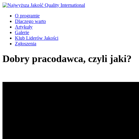
O programie
Dlaczego warto
Artykuły
Galerie
Klub Liderów Jakości
Zgłoszenia
Dobry pracodawca, czyli jaki?